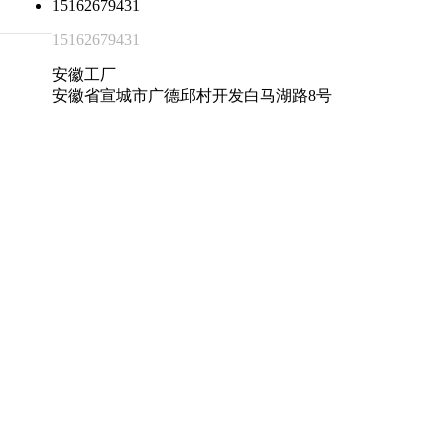
15162679431
15162679431
安徽工厂
安徽省宣城市广德邱村开发白马湖路8号