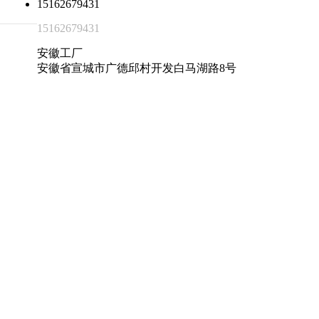
15162679431
15162679431
安徽工厂
安徽省宣城市广德邱村开发白马湖路8号